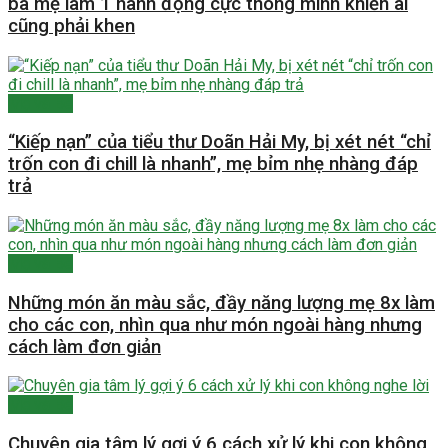
bà mẹ làm 1 hành động cực thông minh khiến ai
cũng phải khen
Mẹ và Bé
“Kiếp nạn” của tiểu thư Doãn Hải My, bị xét nét “chỉ
trốn con đi chill là nhanh”, mẹ bỉm nhẹ nhàng đáp
trả
Mẹ và Bé
Những món ăn màu sắc, đầy năng lượng mẹ 8x làm
cho các con, nhìn qua như món ngoài hàng nhưng
cách làm đơn giản
Mẹ và Bé
Chuyên gia tâm lý gợi ý 6 cách xử lý khi con không