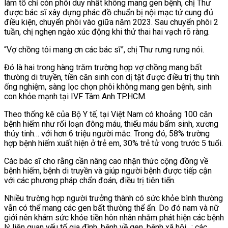
làm tổ chỉ còn phôi duy nhất không mang gen bệnh, chị Thư
được bác sĩ xây dựng phác đồ chuẩn bị nội mạc tử cung đủ
điều kiện, chuyển phôi vào giữa năm 2023. Sau chuyển phôi 2
tuần, chị nghẹn ngào xúc động khi thử thai hai vạch rõ ràng.
“Vợ chồng tôi mang ơn các bác sĩ”, chị Thư rưng rưng nói.
Đó là hai trong hàng trăm trường hợp vợ chồng mang bất
thường di truyền, tiền căn sinh con dị tật được điều trị thụ tinh
ống nghiệm, sàng lọc chọn phôi không mang gen bệnh, sinh
con khỏe mạnh tại IVF Tâm Anh TP.HCM.
Theo thống kê của Bộ Y tế, tại Việt Nam có khoảng 100 căn
bệnh hiếm như rối loạn đông máu, thiếu máu bẩm sinh, xương
thủy tinh… với hơn 6 triệu người mắc. Trong đó, 58% trường
hợp bệnh hiếm xuất hiện ở trẻ em, 30% trẻ tử vong trước 5 tuổi.
Các bác sĩ cho rằng cần nâng cao nhận thức cộng đồng về
bệnh hiếm, bệnh di truyền và giúp người bệnh được tiếp cận
với các phương pháp chẩn đoán, điều trị tiên tiến.
Nhiều trường hợp người trưởng thành có sức khỏe bình thường
vẫn có thể mang các gen bất thường thể ẩn. Do đó nam và nữ
giới nên khám sức khỏe tiền hôn nhân nhằm phát hiện các bệnh
lý liên quan yếu tố gia đình, bệnh về gen, bệnh xã hội…; các