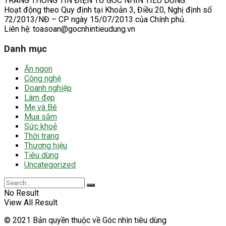
TRANG THÔNG TIN ĐIỆN TỬ GÓC NHÌN TIÊU DÙNG.
Hoạt động theo Quy định tại Khoản 3, Điều 20, Nghị định số
72/2013/NĐ – CP ngày 15/07/2013 của Chính phủ.
Liên hệ: toasoan@gocnhintieudung.vn
Danh mục
Ăn ngon
Công nghệ
Doanh nghiệp
Làm đẹp
Mẹ và Bé
Mua sắm
Sức khoẻ
Thời trang
Thương hiệu
Tiêu dùng
Uncategorized
No Result
View All Result
© 2021 Bản quyền thuộc về Góc nhìn tiêu dùng