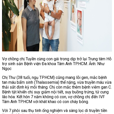
Vợ chồng chị Tuyền cùng con gái trong dịp trở lại Trung tâm Hỗ
trợ sinh sản Bệnh viện Đa khoa Tâm Anh TP.HCM. Ảnh: Như
Ngọc
Chị Thư (38 tuổi, ngụ TP.HCM) cũng mang lỗi gen, mắc bệnh
tan máu bẩm sinh (Thalassemia) thể nặng, vừa truyền máu vừa
thải sắt định kỳ mỗi tháng. Chị còn mắc thêm bệnh viêm gan C.
Bệnh tật khiến chị suy giảm nội tiết, suy buồng trứng, tử cung
lão hóa. Kết hôn 7 năm không có con, vợ chồng chị đến IVF
Tâm Anh TP.HCM với khát khao có con cháy bỏng.
Với 7 phôi sau thụ tinh ống nghiệm và sàng lọc di truyền tiền