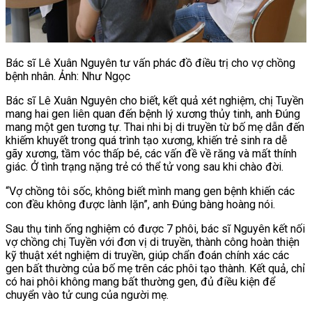
Bác sĩ Lê Xuân Nguyên tư vấn phác đồ điều trị cho vợ chồng
bệnh nhân. Ảnh: Như Ngọc
Bác sĩ Lê Xuân Nguyên cho biết, kết quả xét nghiệm, chị Tuyền
mang hai gen liên quan đến bệnh lý xương thủy tinh, anh Đúng
mang một gen tương tự. Thai nhi bị di truyền từ bố mẹ dẫn đến
khiếm khuyết trong quá trình tạo xương, khiến trẻ sinh ra dễ
gãy xương, tầm vóc thấp bé, các vấn đề về răng và mất thính
giác. Ở tình trạng nặng trẻ có thể tử vong sau khi chào đời.
“Vợ chồng tôi sốc, không biết mình mang gen bệnh khiến các
con đều không được lành lặn”, anh Đúng bàng hoàng nói.
Sau thụ tinh ống nghiệm có được 7 phôi, bác sĩ Nguyên kết nối
vợ chồng chị Tuyền với đơn vị di truyền, thành công hoàn thiện
kỹ thuật xét nghiệm di truyền, giúp chẩn đoán chính xác các
gen bất thường của bố mẹ trên các phôi tạo thành. Kết quả, chỉ
có hai phôi không mang bất thường gen, đủ điều kiện để
chuyển vào tử cung của người mẹ.