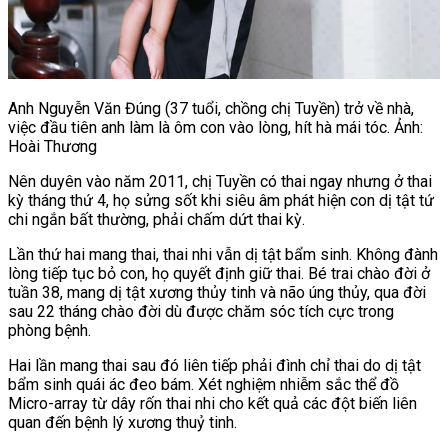
Anh Nguyễn Văn Đúng (37 tuổi, chồng chị Tuyền) trở về nhà,
việc đầu tiên anh làm là ôm con vào lòng, hít hà mái tóc. Ảnh:
Hoài Thương
Nên duyên vào năm 2011, chị Tuyền có thai ngay nhưng ở thai
kỳ tháng thứ 4, họ sửng sốt khi siêu âm phát hiện con dị tật tứ
chi ngắn bất thường, phải chấm dứt thai kỳ.
Lần thứ hai mang thai, thai nhi vẫn dị tật bẩm sinh. Không đành
lòng tiếp tục bỏ con, họ quyết định giữ thai. Bé trai chào đời ở
tuần 38, mang dị tật xương thủy tinh và não úng thủy, qua đời
sau 22 tháng chào đời dù được chăm sóc tích cực trong
phòng bệnh.
Hai lần mang thai sau đó liên tiếp phải đình chỉ thai do dị tật
bẩm sinh quái ác đeo bám. Xét nghiệm nhiễm sắc thể đồ
Micro-array từ dây rốn thai nhi cho kết quả các đột biến liên
quan đến bệnh lý xương thuỷ tinh.