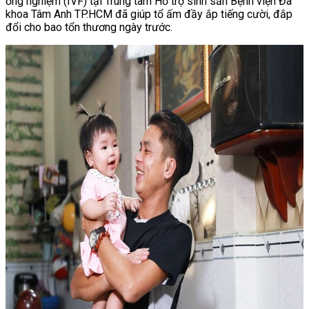
ống nghiệm (IVF) tại Trung tâm Hỗ trợ sinh sản Bệnh viện Đa
khoa Tâm Anh TP.HCM đã giúp tổ ấm đầy ắp tiếng cười, đắp
đổi cho bao tổn thương ngày trước.