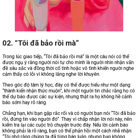
02. “Tôi đã bảo rồi mà”
Trong lúc giao tiếp, “Tôi đã bảo rồi mà” là một câu nói có thể
được ngụ ý rằng người nói tự cho mình là người nhìn nhận vấn
đề sâu sắc và đồng thời cố tình hoặc vô tình khiến người nghe
cảm thấy có lỗi vì không lắng nghe lời khuyên.
Theo góc độ tâm lý học, đây có thể được hiểu như một dạng
“thành kiến nhận thức muộn”, khi một người tin chắc rằng họ có
thể dự báo được các sự kiện, nhưng thật ra họ không hề cảnh
báo sớm hay rõ ràng.
Chẳng hạn, khi bạn gặp rắc rối và có người bạn nói “Tôi đã bảo
rồi, đừng tin vào người đó”. Thay vì chấp nhận lời nói này, nên
kiểm tra lại các cuộc trò chuyện trước đây. Nếu lời cảnh báo
không phải là rõ ràng, bạn có thể phản hồi một cách nhã nhặn:
“Tôi nhớ rằng chúng ta đã từng bàn luận, nhưng bạn không