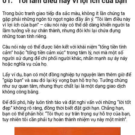
01. “Tôi làm điều này vì lợi ích của bạn”
Trong bức tranh giao tiếp đa sắc màu, không ít lần chúng ta
gặp phải những ngôn từ ngọt ngào đầy ẩn ý. “Tôi làm điều này
vì lợi ích của bạn” – câu nói này có thể dễ dàng khiến người ta
lầm tưởng về sự chân thành, nhưng đôi khi lại chứa đựng
những toan tính riêng.
Câu nói này có thể được liên kết với khái niệm “tống tiền tình
cảm” hoặc “tống tiền cảm xúc” trong tâm lý, nơi mà một số
người sử dụng để chi phối người khác, nhấn mạnh sự áy náy
hoặc nghĩa vụ của họ.
Lấy ví dụ, bạn có một đồng nghiệp tự nguyện làm thêm giờ để
“giúp bạn” và sau đó lại kỳ vọng bạn hỗ trợ họ. Tưởng chừng
như sự quan tâm, nhưng thực chất lại là một dạng giao dịch
không công bằng.
Để đối phó, hãy luôn tỉnh táo và đặt nghi vấn với những “lời tốt
đẹp” không rõ ràng, đồng thời biết đặt giới hạn. Chẳng hạn,
bạn có thể phản hồi: “Tôi thực sự trân trọng sự hỗ trợ của bạn,
tuy nhiên tôi cần phải tự hoàn thành nhiệm vụ này một mình”.