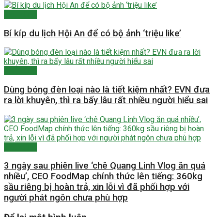
Tiêu dùng
Bí kíp du lịch Hội An để có bộ ảnh ‘triệu like’
Tiêu dùng
Dùng bóng đèn loại nào là tiết kiệm nhất? EVN đưa
ra lời khuyên, thì ra bấy lâu rất nhiều người hiểu sai
Tiêu dùng
3 ngày sau phiên live ‘chê Quang Linh Vlog ăn quá
nhiều’, CEO FoodMap chính thức lên tiếng: 360kg
sầu riêng bị hoàn trả, xin lỗi vì đã phối hợp với
người phát ngôn chưa phù hợp