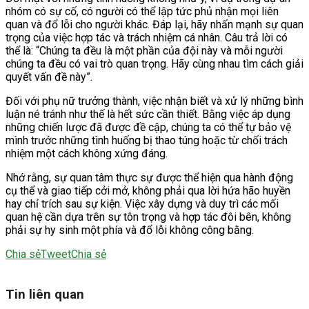
nhóm có sự cố, có người có thể lập tức phủ nhận mọi liên
quan và đổ lỗi cho người khác. Đáp lại, hãy nhấn mạnh sự quan
trọng của việc hợp tác và trách nhiệm cá nhân. Câu trả lời có
thể là: “Chúng ta đều là một phần của đội này và mỗi người
chúng ta đều có vai trò quan trọng. Hãy cùng nhau tìm cách giải
quyết vấn đề này”.
Đối với phụ nữ trưởng thành, việc nhận biết và xử lý những bình
luận né tránh như thế là hết sức cần thiết. Bằng việc áp dụng
những chiến lược đã được đề cập, chúng ta có thể tự bảo vệ
mình trước những tình huống bị thao túng hoặc từ chối trách
nhiệm một cách không xứng đáng.
Nhớ rằng, sự quan tâm thực sự được thể hiện qua hành động
cụ thể và giao tiếp cởi mở, không phải qua lời hứa hão huyền
hay chỉ trích sau sự kiện. Việc xây dựng và duy trì các mối
quan hệ cần dựa trên sự tôn trọng và hợp tác đôi bên, không
phải sự hy sinh một phía và đổ lỗi không công bằng.
Chia sẻ
Tweet
Chia sẻ
Tin liên quan