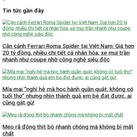
Tin tức gần đây
Cận cảnh Ferrari Roma Spider tại Việt Nam: Giá hơn
20 tỷ đồng, nhiều chi tiết cá nhân hóa, xe mui trần
nhanh như coupe nhờ công nghệ siêu độc
Mỉa mai “nghỉ hè mà học hành quần quật, không có
tuổi thơ” nhưng nhìn thành quả em bé đạt được, ai
cũng gật gù!
Mẹo rã đông thịt bò nhanh chóng mà không bị mất
chất