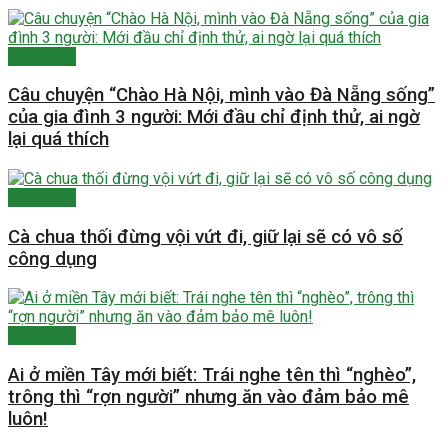
Tiêu dùng
Câu chuyện “Chào Hà Nội, mình vào Đà Nẵng sống”
của gia đình 3 người: Mới đầu chỉ định thử, ai ngờ
lại quá thích
Tiêu dùng
Cà chua thối đừng vội vứt đi, giữ lại sẽ có vô số
công dụng
Tiêu dùng
Ai ở miền Tây mới biết: Trái nghe tên thì “nghèo”,
trông thì “rợn người” nhưng ăn vào đảm bảo mê
luôn!