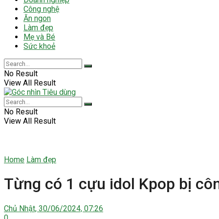
Công nghệ
Ăn ngon
Làm đẹp
Mẹ và Bé
Sức khoẻ
No Result
View All Result
No Result
View All Result
Home
Làm đẹp
Từng có 1 cựu idol Kpop bị công
Chủ Nhật, 30/06/2024, 07:26
0