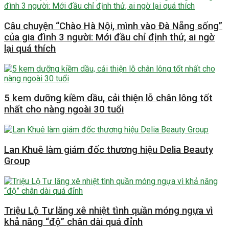
Câu chuyện “Chào Hà Nội, mình vào Đà Nẵng sống”
của gia đình 3 người: Mới đầu chỉ định thử, ai ngờ
lại quá thích
5 kem dưỡng kiềm dầu, cải thiện lỗ chân lông tốt
nhất cho nàng ngoài 30 tuổi
Lan Khuê làm giám đốc thương hiệu Delia Beauty
Group
Triệu Lộ Tư lăng xê nhiệt tình quần móng ngựa vì
khả năng “độ” chân dài quá đỉnh