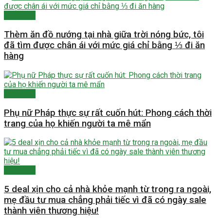
Mua sắm
Thèm ăn đồ nướng tại nhà giữa trời nóng bức, tôi
đã tìm được chân ái với mức giá chỉ bằng ⅓ đi ăn
hàng
Mua sắm
Phụ nữ Pháp thực sự rất cuốn hút: Phong cách thời
trang của họ khiến người ta mê mẩn
Mua sắm
5 deal xịn cho cả nhà khỏe mạnh từ trong ra ngoài,
mẹ đầu tư mua chẳng phải tiếc vì đã có ngày sale
thành viên thương hiệu!