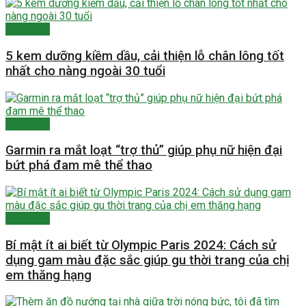
Mua sắm
5 kem dưỡng kiềm dầu, cải thiện lỗ chân lông tốt
nhất cho nàng ngoài 30 tuổi
Mua sắm
Garmin ra mắt loạt “trợ thủ” giúp phụ nữ hiện đại
bứt phá đam mê thể thao
Mua sắm
Bí mật ít ai biết từ Olympic Paris 2024: Cách sử
dụng gam màu đặc sắc giúp gu thời trang của chị
em thăng hạng